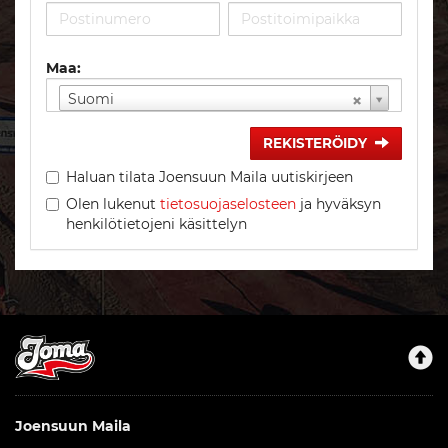
Maa:
Suomi
REKISTERÖIDY
Haluan tilata Joensuun Maila uutiskirjeen
Olen lukenut
tietosuojaselosteen
ja hyväksyn
henkilötietojeni käsittelyn
Joensuun Maila