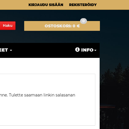
KIRJAUDU SISÄÄN
REKISTERÖIDY
0
Haku
OSTOSKORI:
0 €
EET
INFO
nne. Tulette saamaan linkin salasanan