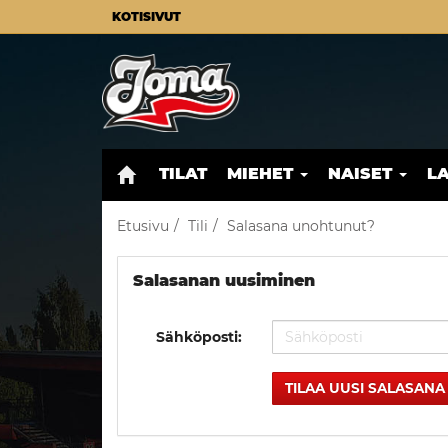
KOTISIVUT
TILAT
MIEHET
NAISET
L
Etusivu
Tili
Salasana unohtunut?
Salasanan uusiminen
Sähköposti:
TILAA UUSI SALASANA