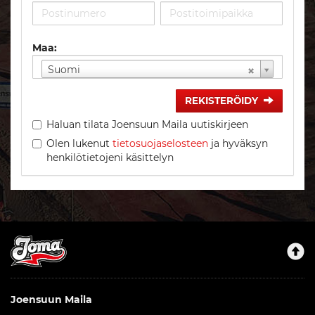
Maa:
Suomi
REKISTERÖIDY
Haluan tilata Joensuun Maila uutiskirjeen
Olen lukenut
tietosuojaselosteen
ja hyväksyn
henkilötietojeni käsittelyn
Joensuun Maila