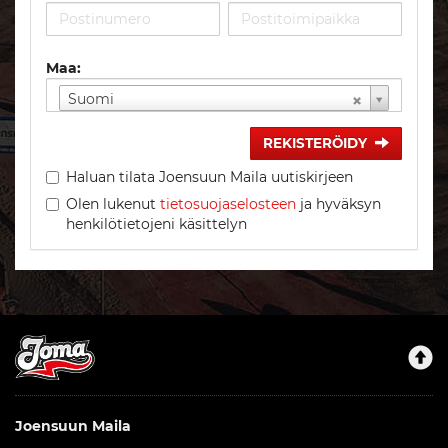
Maa:
Suomi
REKISTERÖIDY
Haluan tilata Joensuun Maila uutiskirjeen
Olen lukenut
tietosuojaselosteen
ja hyväksyn
henkilötietojeni käsittelyn
Joensuun Maila