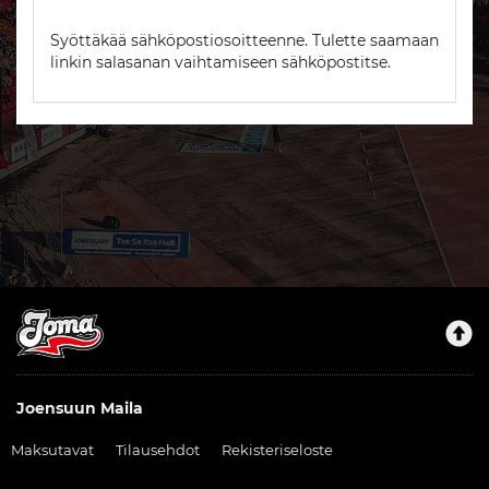
Syöttäkää sähköpostiosoitteenne. Tulette saamaan
linkin salasanan vaihtamiseen sähköpostitse.
Joensuun Maila
Maksutavat
Tilausehdot
Rekisteriseloste