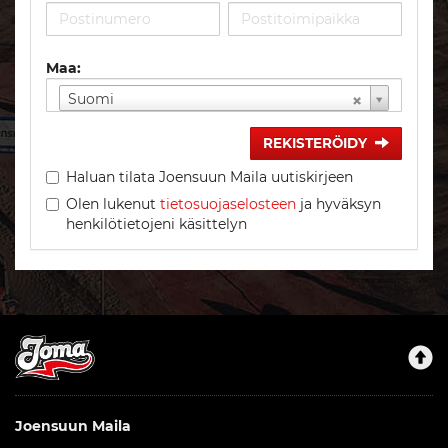
Maa:
Suomi
REKISTERÖIDY
Haluan tilata Joensuun Maila uutiskirjeen
Olen lukenut
tietosuojaselosteen
ja hyväksyn
henkilötietojeni käsittelyn
Joensuun Maila