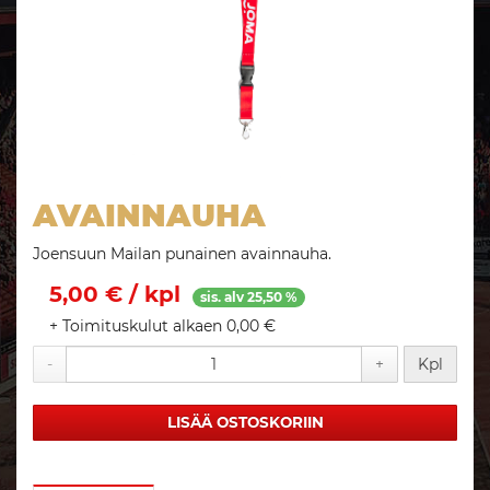
AVAINNAUHA
Joensuun Mailan punainen avainnauha.
5,00 € / kpl
sis. alv 25,50 %
+ Toimituskulut alkaen 0,00 €
-
+
Kpl
LISÄÄ OSTOSKORIIN