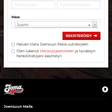
Maa:
Suomi
REKISTERÖIDY
Haluan tilata Joensuun Maila uutiskirjeen
Olen lukenut
tietosuojaselosteen
ja hyväksyn
henkilötietojeni käsittelyn
Joensuun Maila