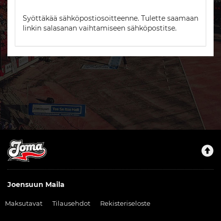
Syöttäkää sähköpostiosoitteenne. Tulette saamaan
linkin salasanan vaihtamiseen sähköpostitse.
Joensuun Maila
Maksutavat
Tilausehdot
Rekisteriseloste