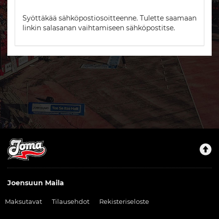
Syöttäkää sähköpostiosoitteenne. Tulette saamaan
linkin salasanan vaihtamiseen sähköpostitse.
Joensuun Maila
Maksutavat
Tilausehdot
Rekisteriseloste