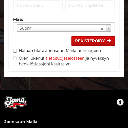
Maa:
Suomi
REKISTERÖIDY
Haluan tilata Joensuun Maila uutiskirjeen
Olen lukenut
tietosuojaselosteen
ja hyväksyn
henkilötietojeni käsittelyn
Joensuun Maila