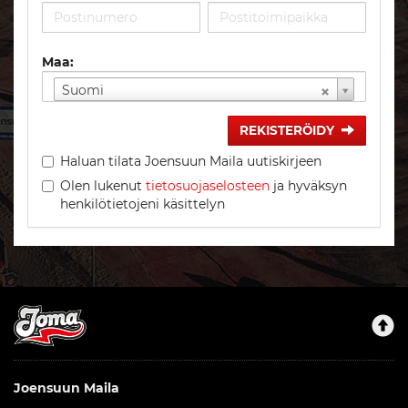
Maa:
Suomi
REKISTERÖIDY
Haluan tilata Joensuun Maila uutiskirjeen
Olen lukenut
tietosuojaselosteen
ja hyväksyn
henkilötietojeni käsittelyn
Joensuun Maila