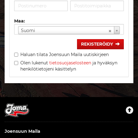
Maa:
Suomi
REKISTERÖIDY
Haluan tilata Joensuun Maila uutiskirjeen
Olen lukenut
tietosuojaselosteen
ja hyväksyn
henkilötietojeni käsittelyn
Joensuun Maila