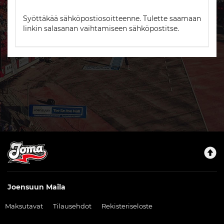
Syöttäkää sähköpostiosoitteenne. Tulette saamaan
linkin salasanan vaihtamiseen sähköpostitse.
Joensuun Maila
Maksutavat
Tilausehdot
Rekisteriseloste