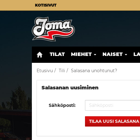
KOTISIVUT
TILAT
MIEHET
NAISET
L
Etusivu
Tili
Salasana unohtunut?
Salasanan uusiminen
Sähköposti:
TILAA UUSI SALASANA