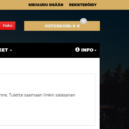
KIRJAUDU SISÄÄN
REKISTERÖIDY
0
Haku
OSTOSKORI:
0 €
EET
INFO
nne. Tulette saamaan linkin salasanan