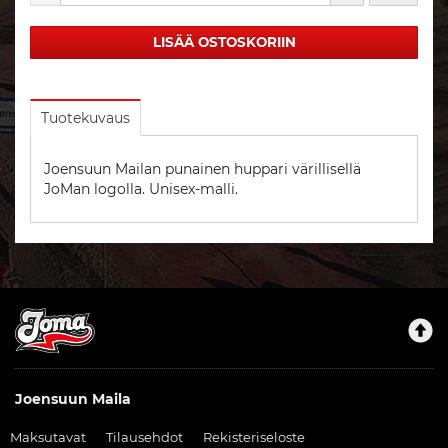
LISÄÄ OSTOSKORIIN
Tuotekuvaus
Joensuun Mailan punainen huppari värillisellä
JoMan logolla. Unisex-malli.
Joensuun Maila
Maksutavat
Tilausehdot
Rekisteriseloste