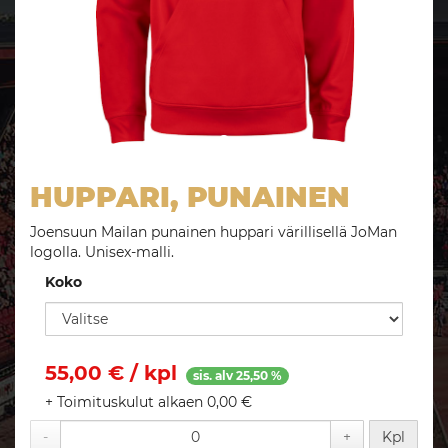
HUPPARI, PUNAINEN
Joensuun Mailan punainen huppari värillisellä JoMan
logolla. Unisex-malli.
Koko
55,00
€ / kpl
sis. alv 25,50 %
+ Toimituskulut alkaen 0,00 €
-
+
Kpl