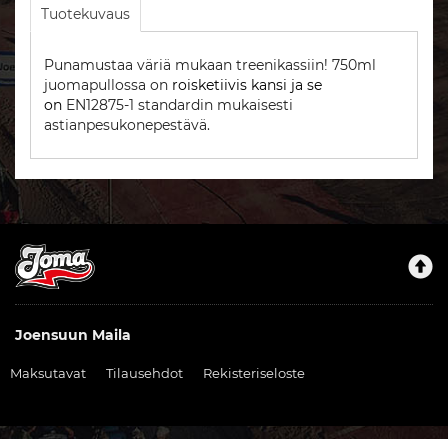
Tuotekuvaus
Punamustaa väriä mukaan treenikassiin! 750ml
juomapullossa on
roisketiivis kansi ja se
on
EN12875-1 standardin mukaisesti
astianpesukonepestävä.
Joensuun Maila
Maksutavat
Tilausehdot
Rekisteriseloste