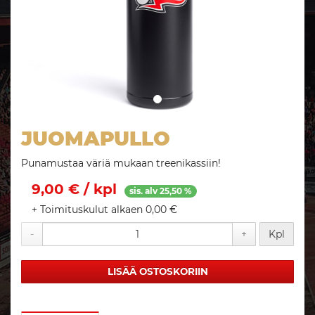
JUOMAPULLO
Punamustaa väriä mukaan treenikassiin!
9,00 € / kpl
sis. alv 25,50 %
+ Toimituskulut alkaen 0,00 €
-
+
Kpl
LISÄÄ OSTOSKORIIN