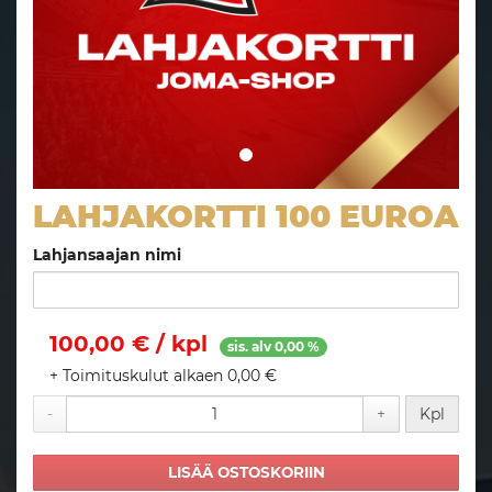
LAHJAKORTTI 100 EUROA
Lahjansaajan nimi
100,00 € / kpl
sis. alv 0,00 %
+ Toimituskulut alkaen 0,00 €
-
+
Kpl
LISÄÄ OSTOSKORIIN