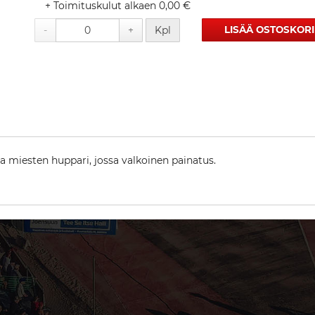
+ Toimituskulut alkaen 0,00 €
-
+
Kpl
LISÄÄ OSTOSKORI
 miesten huppari, jossa valkoinen painatus.