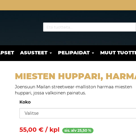
APSET
ASUSTEET
PELIPAIDAT
MUUT TUOTT
MIESTEN HUPPARI, HAR
Joensuun Mailan streetwear-malliston harmaa miesten
huppari, jossa valkoinen painatus.
Koko
55,00
€ / kpl
sis. alv 25,50 %