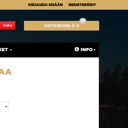
KIRJAUDU SISÄÄN
REKISTERÖIDY
0
Haku
OSTOSKORI:
0 €
EET
INFO
MAA