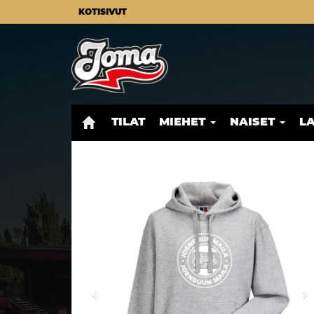
KOTISIVUT
TILAT
MIEHET
NAISET
L